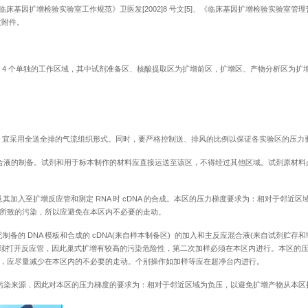
、《临床基因扩增检验实验室工作规范》卫医发[2002]8 号文[5]、《临床基因扩增检验实验室管
号文附件。
 4 个单独的工作区域，其中试剂准备区、核酸提取区为扩增前区，扩增区、产物分析区为扩
性，宜采用全送全排的气流组织形式。同时，要严格控制送、排风的比例以保证各实验区的压力
合液的制备。试剂和用于标本制作的材料应直接运送至该区，不得经过其他区域。试剂原材料
其加入至扩增反应管和测定 RNA 时 cDNA 的合成。本区的压力梯度要求为：相对于邻近区
所致的污染，所以应避免在本区内不必要的走动。
制备的 DNA 模板和合成的 cDNA(来自样本制备区) 的加入和主反应混合液(来自试剂贮存和
必须打开反应管，因此巢式扩增有较高的污染危险性，第二次加样必须在本区内进行。本区的
，应尽量减少在本区内的不必要的走动。个别操作如加样等应在超净台内进行。
污染来源，因此对本区的压力梯度的要求为：相对于邻近区域为负压，以避免扩增产物从本区