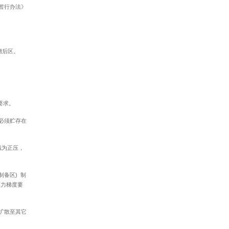
理暂行办法》
增后区。
要求。
必须贮存在
域为正压，
制备区) 制
压力梯度要
扩散至其它