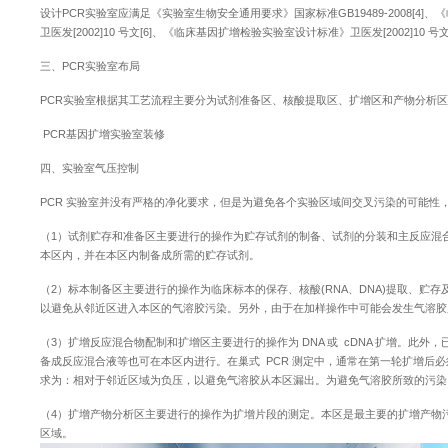
设计PCR实验室应满足《实验室生物安全通用要求》国家标准GB19489-2008[4]
卫医发[2002]10 号文[6]、《临床基因扩增检验实验室设计标准》卫医发[2002]10 
三、PCR实验室布局
PCR实验室根据其工艺流程主要分为试剂准备区、核酸提取区、扩增区和产物分析区
PCR基因扩增实验室装修
四、实验室气压控制
PCR 实验室并没有严格的净化要求，但是为避免各个实验区域间交叉污染的可能
（1）试剂贮存和准备区主要进行的操作为贮存试剂的制备、试剂的分装和主反应混
本区内，并在本区内制备成所需的贮存试剂。
（2）标本制备区主要进行的操作为临床标本的保存、核酸(RNA、DNA)提取、贮存及
以避免从邻近区进入本区的气溶胶污染。另外，由于在加样操作中可能会发生气溶胶
（3）扩增反应混合物配制和扩增区主要进行的操作为 DNA 或 cDNA 扩增。此外，已
备成反应混合液等也可在本区内进行。在巢式 PCR 测定中，通常在第一轮扩增后
求为：相对于邻近区域为负压，以避免气溶胶从本区漏出。为避免气溶胶所致的污染
（4）扩增产物分析区主要进行的操作为扩增片段的测定。本区是最主要的扩增产物
区域。