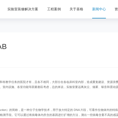
实验室装修解决方案
工程案例
关于喜格
新闻中心
AB
和有教学任务的医院才有，且各不相同，大部分在各临床科室内部，造成重复建设、资源浪
、室内设施、各室功能等因素都应考虑，总的来说，实验室要远离灰尘、烟雾、噪音和震动
 Reaction）的简称，是一种分子生物学技术，用于放大特定的 DNA 片段，可看作生物体外的特殊 
种检测手段。它可以通过将病毒体内所含的基因进行扩增的方法，测出一些病毒含量不高的感